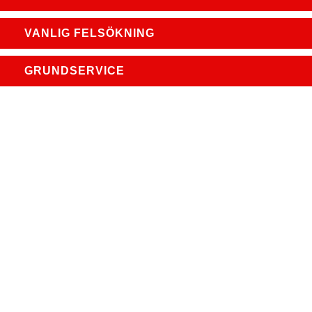
VANLIG FELSÖKNING
GRUNDSERVICE
Boka en tid idag för en
trygg bilupplevelse!