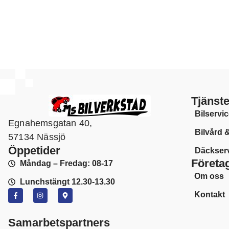
Tjänste
Bilservi
Egnahemsgatan 40,
Bilvård 
57134 Nässjö
Öppetider
Däckser
Företa
Måndag – Fredag: 08-17
Om oss
Lunchstängt 12.30-13.30
Kontakt
Samarbetspartners